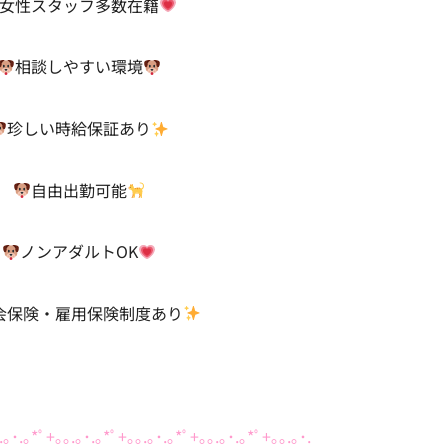
女性スタッフ多数在籍
相談しやすい環境
珍しい時給保証あり
自由出勤可能
ノンアダルトOK
会保険・雇用保険制度あり
.｡･.｡*ﾟ+｡｡.｡･.｡*ﾟ+｡｡.｡･.｡*ﾟ+｡｡.｡･.｡*ﾟ+｡｡.｡･.