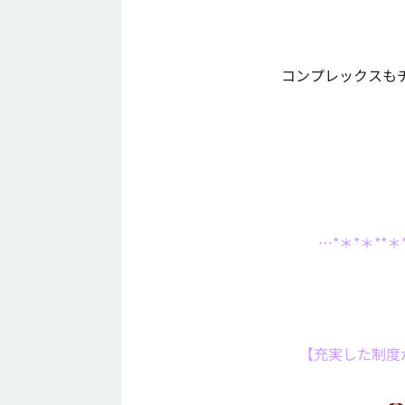
コンプレックスも
…*＊*＊**＊
【充実した制度