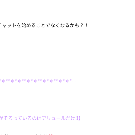
チャットを始めることでなくなるかも？！
*＊**＊*＊**＊*＊**＊*＊**＊*＊*…
がそろっているのはアリュールだけ‼】