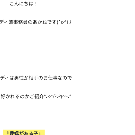
こんにちは！
ディ兼事務員のあかねです(^o^)丿
ディは男性が相手のお仕事なので
かれるのかご紹介°˖✧◝(⁰▿⁰)◜✧˖°
『愛嬌がある子』