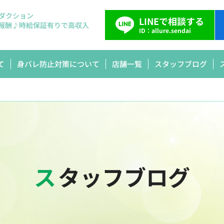
ダクション
LINEで相談する
報酬♪
時給保証有りで高収入
ID：allure.sendai
て
身バレ防止対策について
店舗一覧
スタッフブログ
スタッフブログ