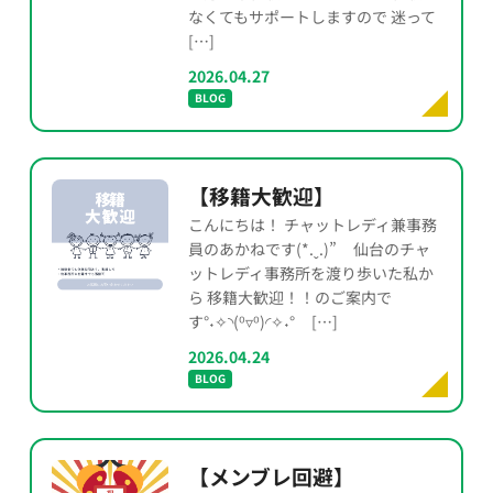
なくてもサポートしますので 迷って
[…]
2026.04.27
BLOG
【移籍大歓迎】
こんにちは！ チャットレディ兼事務
員のあかねです(*.ˬ.)” 仙台のチャ
ットレディ事務所を渡り歩いた私か
ら 移籍大歓迎！！のご案内で
す°˖✧◝(⁰▿⁰)◜✧˖° […]
2026.04.24
BLOG
【メンブレ回避】