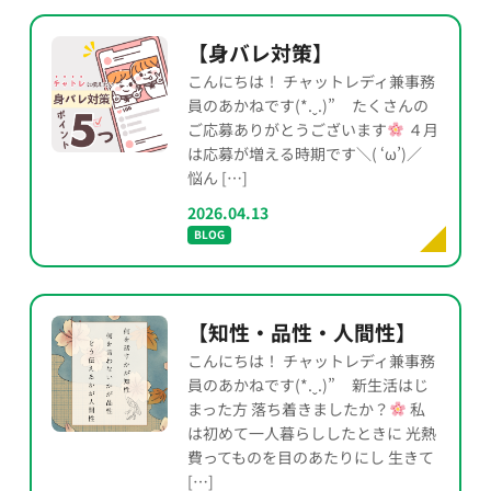
【身バレ対策】
こんにちは！ チャットレディ兼事務
員のあかねです(*.ˬ.)” たくさんの
ご応募ありがとうございます
４月
は応募が増える時期です＼( ‘ω’)／
悩ん […]
2026.04.13
BLOG
【知性・品性・人間性】
こんにちは！ チャットレディ兼事務
員のあかねです(*.ˬ.)” 新生活はじ
まった方 落ち着きましたか？
私
は初めて一人暮らししたときに 光熱
費ってものを目のあたりにし 生きて
[…]