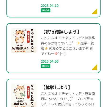
2026.04.10
BLOG
【試行錯誤しよう】
こんにちは！ チャットレディ兼事務
員のあかねです(*.ˬ.)”
進学・就
職
㊗おめでとうございます㊗ 春
ですねー
° […]
2026.04.06
BLOG
【体験しよう】
こんにちは！ チャットレディ兼事務
員のあかねです(*.ˬ.)” ブログ見ま
した！って 面接で言ってもらえる日