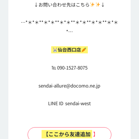
↓お問い合わせ先はこちら
↓
…*＊*＊**＊*＊**＊*＊**＊*＊**＊*＊**＊*＊
*…
仙台西口店
℡ 090-1527-8075
sendai-allure@docomo.ne.jp
LINE ID sendai-west
【ここから友達追加
】