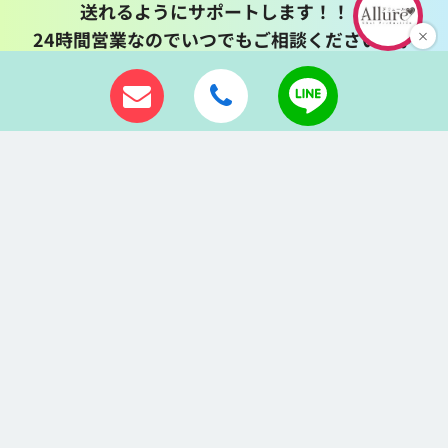
送れるようにサポートします！！！
24時間営業なのでいつでもご相談ください♪♪
ALLURE（アリュール）仙台店では
東口店と西口店と同一地域に2店舗あります。
どちらの店舗でも対応可能ですのでご相談、
ご連絡くださいませ。
時給保証制度・高収入アルバイトの
チャットレディALLURE（アリュール）仙台店は
あなたからのご応募をお待ちしています！
LINEはこちら
24時間お気軽に
ご連絡ください
ID: allure.sendai