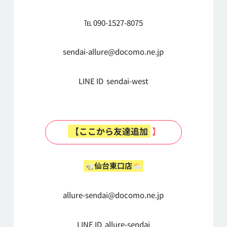
℡ 090-1527-8075
sendai-allure@docomo.ne.jp
LINE ID sendai-west
【ここから友達追加
】
仙台東口店
allure-sendai@docomo.ne.jp
LINE ID allure-sendai