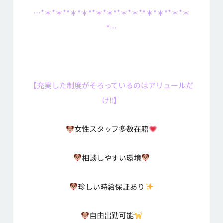
…*＊*＊**＊*＊**＊*＊**＊*＊**＊*＊**＊*＊
*…
【充実した制度がそろっているのはアリュールだ
け‼】
女性スタッフ多数在籍
相談しやすい環境
珍しい時給保証あり
自由出勤可能