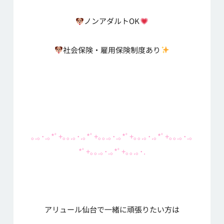
ノンアダルトOK
社会保険・雇用保険制度あり
｡.｡･.｡*ﾟ+｡｡.｡･.｡*ﾟ+｡｡.｡･.｡*ﾟ+｡｡.｡･.｡*ﾟ+｡｡.｡･.｡
*ﾟ+｡｡.｡･.｡*ﾟ+｡｡.｡･.
アリュール仙台で一緒に頑張りたい方は