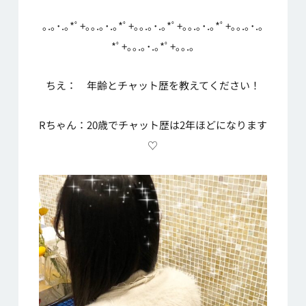
｡.｡･.｡*ﾟ+｡｡.｡･.｡*ﾟ+｡｡.｡･.｡*ﾟ+｡｡.｡･.｡*ﾟ+｡｡.｡･.｡
*ﾟ+｡｡.｡･.｡*ﾟ+｡｡.｡
ちえ： 年齢とチャット歴を教えてください！
Rちゃん：20歳でチャット歴は2年ほどになります
♡