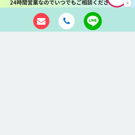
24時間営業なのでいつでもご相談ください♪♪
ALLURE（アリュール）仙台店では
東口店と西口店と同一地域に2店舗あります。
どちらの店舗でも対応可能ですのでご相談、
ご連絡くださいませ。
時給保証制度・高収入アルバイトの
チャットレディALLURE（アリュール）仙台店は
あなたからのご応募をお待ちしています！
LINEはこちら
24時間お気軽に
ご連絡ください
ID: allure.sendai