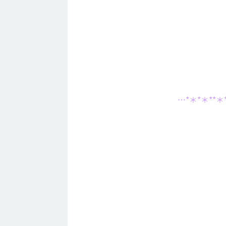
…*＊*＊**＊