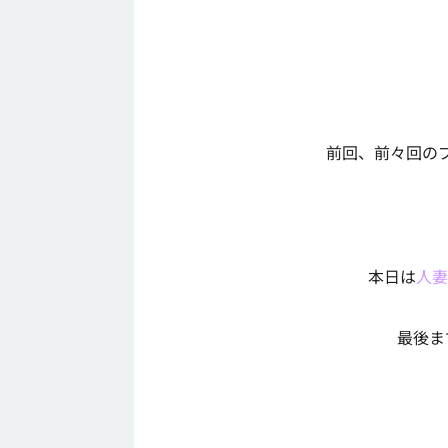
前回、前々回の
本日は
人妻
最後ま