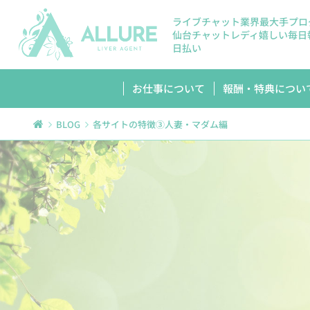
ライブチャット業界最大手プロ
仙台チャットレディ嬉しい毎日
日払い
お仕事について
報酬・特典につい
BLOG
各サイトの特徴③人妻・マダム編