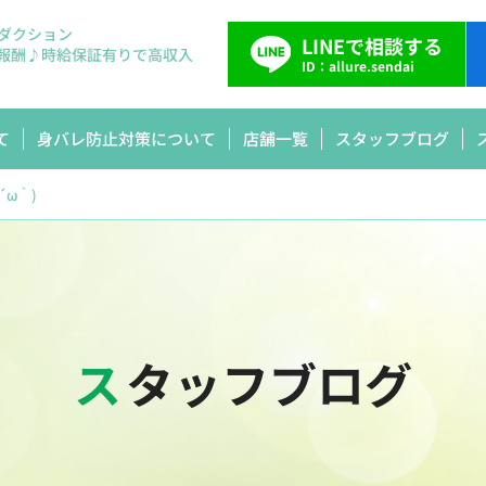
ダクション
LINEで相談する
報酬♪
時給保証有りで高収入
ID：allure.sendai
て
身バレ防止対策について
店舗一覧
スタッフブログ
ω｀)
スタッフブログ