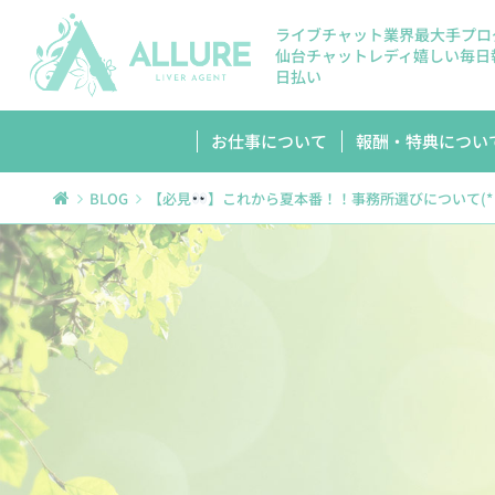
ライブチャット業界最大手プロ
仙台チャットレディ嬉しい毎日
日払い
お仕事について
報酬・特典につい
BLOG
【必見
】これから夏本番！！事務所選びについて(*´