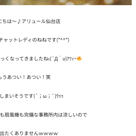
にちは～♪アリュール仙台店
ャットレディのねねです(*^^*)
くなってきましたねι(´Д｀υ)ｱﾂｨｰ
もうあつい！あつい！笑
しまいそうです(´；ω；`)ｳｩｩ
も扇風機も完備な事務所内は涼しいので
出たくありませんｗｗｗｗ