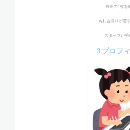
最高の1枚を
もし自撮りが苦
スタッフが手
3.プロフ