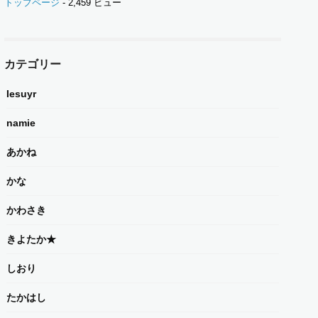
トップページ
- 2,459 ビュー
カテゴリー
Iesuyr
namie
あかね
かな
かわさき
きよたか★
しおり
たかはし