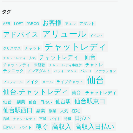
ブ
タグ
お客様
アダルト
PARCO
アエル
AER
LOFT
アリュール
アドバイス
イベント
チャットレディ
チャット
クリスマス
チャットレディ 仙台
チャットレディ 人気
チャトレ
チャットレディ 未経験
チャットレディ事務所
テクニック
ノンアダルト
ファッション
パフォーマンス
パルコ
仙台
メイク
ライブチャット
プロフィール
メール
仙台.チャットレディ
仙台 チャットレディ
仙台駅東口
仙台駅
仙台 副業
仙台 日払い
仙台駅西口
副業
在宅
副業 人気
日払い
宮城 バイト
待機
宮城 チャットレディ
高収入
高収入日払い
稼ぐ
日払い バイト