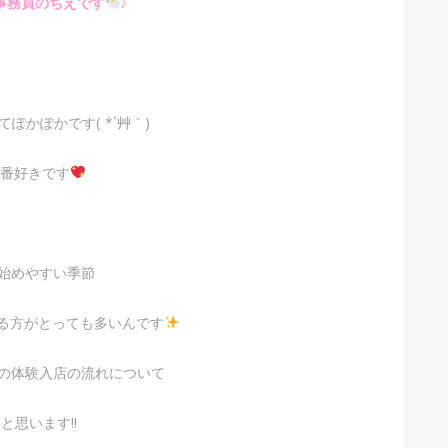
事務員のちえです
♪
ぽかぽかです( *´艸｀)
1番好きです
始めやすい季節
る方がとっても多いんです
の体験入店の流れについて
と思います!!