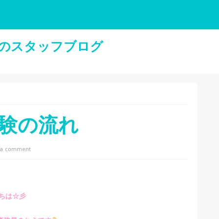
験の流れ
 a comment
ちは☆彡